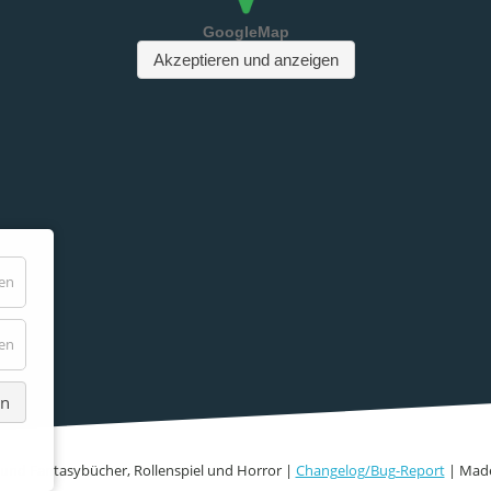
den
den
en
Fi- und Fantasybücher, Rollenspiel und Horror |
Changelog/Bug-Report
| Made