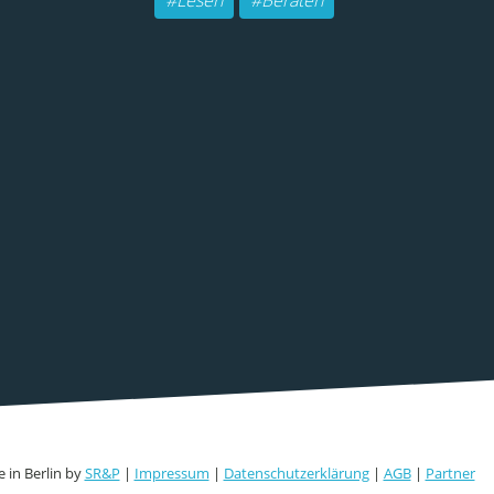
#Lesen
#Beraten
 in Berlin by
SR&P
|
Impressum
|
Datenschutzerklärung
|
AGB
|
Partner