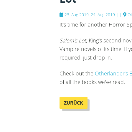
23. Aug 2019–24. Aug 2019 |
|
Ot
It's time for another Horror Sp
Salem's Lot
, King's second nov
Vampire novels of its time. If
required, just drop in.
Check out the
Otherlander's 
of all the books we've read.
ZURÜCK