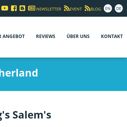
EN
DE
NEWSLETTER
EVENT
BLOG
R ANGEBOT
REVIEWS
ÜBER UNS
KONTAKT
herland
's Salem's