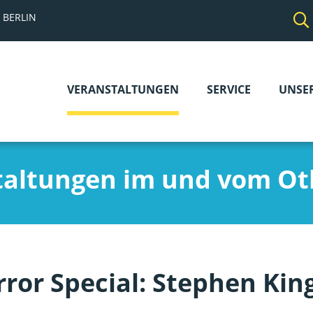
 BERLIN
VERANSTALTUNGEN
SERVICE
UNSE
Navigation
überspringen
taltungen im und vom Ot
ror Special: Stephen King