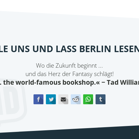
ILE UNS UND LASS BERLIN LESE
Wo die Zukunft beginnt ...
und das Herz der Fantasy schlägt!
.. the world-famous bookshop.«
− Tad Willi
Facebook
Twitter
E-mail
Reddit
WhatsApp
tumblr