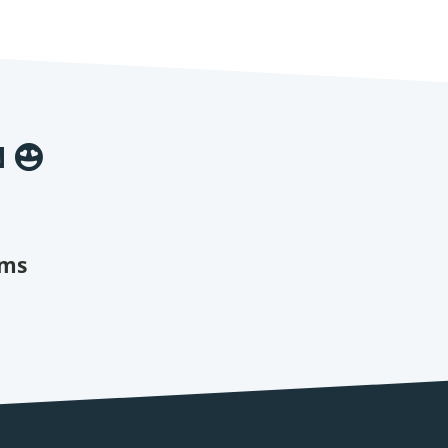
N
ams