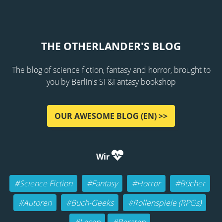
THE OTHERLANDER'S BLOG
The blog of science fiction, fantasy and horror, brought to
you by Berlin's SF&Fantasy bookshop
OUR AWESOME BLOG (EN) >>
Wir
#Science Fiction
#Fantasy
#Horror
#Bücher
#Autoren
#Buch-Geeks
#Rollenspiele (RPGs)