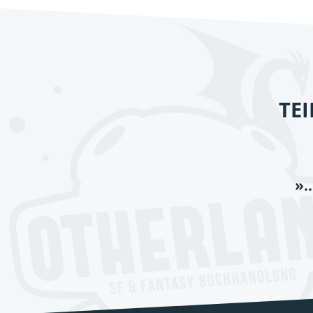
TE
».