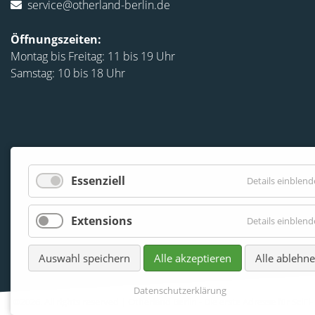
service@otherland-berlin.de
Öffnungszeiten:
Montag bis Freitag: 11 bis 19 Uhr
Samstag: 10 bis 18 Uhr
Essenziell
Details einblen
Extensions
Details einblen
Auswahl speichern
Alle akzeptieren
Alle ablehn
Datenschutzerklärung
©2026. All rights reserved | Otherland Berlin - Die erste Adresse für Sci