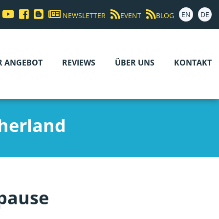
EN
DE
NEWSLETTER
EVENT
BLOG
R ANGEBOT
REVIEWS
ÜBER UNS
KONTAKT
herland
rpause