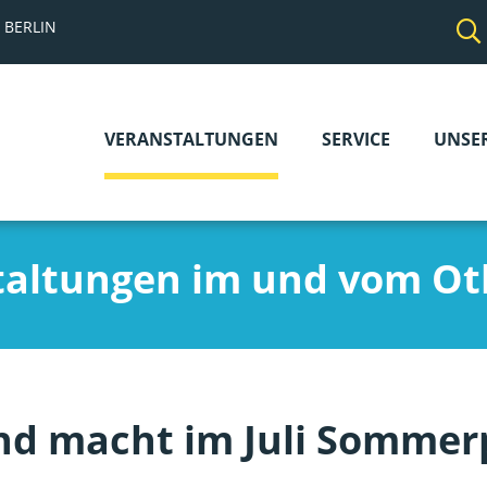
 BERLIN
VERANSTALTUNGEN
SERVICE
UNSE
Navigation
überspringen
taltungen im und vom Ot
nd macht im Juli Somme