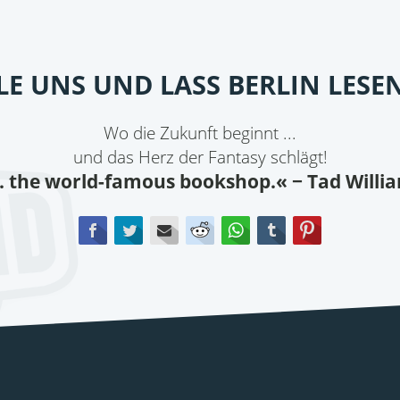
ILE UNS UND LASS BERLIN LESE
Wo die Zukunft beginnt ...
und das Herz der Fantasy schlägt!
.. the world-famous bookshop.«
− Tad Willi
Facebook
Twitter
E-mail
Reddit
WhatsApp
tumblr
Pinterest