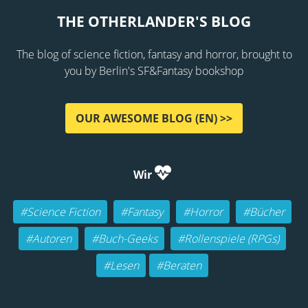
THE OTHERLANDER'S BLOG
The blog of science fiction, fantasy and horror, brought to
you by Berlin's SF&Fantasy bookshop
OUR AWESOME BLOG (EN) >>
Wir
#Science Fiction
#Fantasy
#Horror
#Bücher
#Autoren
#Buch-Geeks
#Rollenspiele (RPGs)
#Lesen
#Beraten