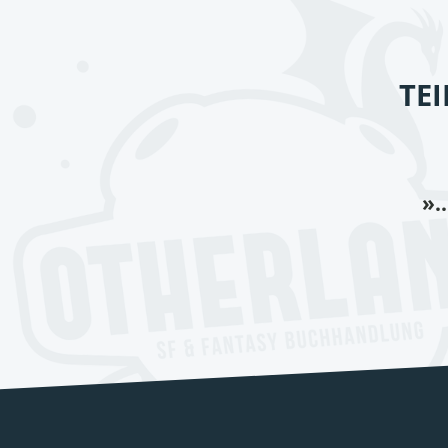
TE
».