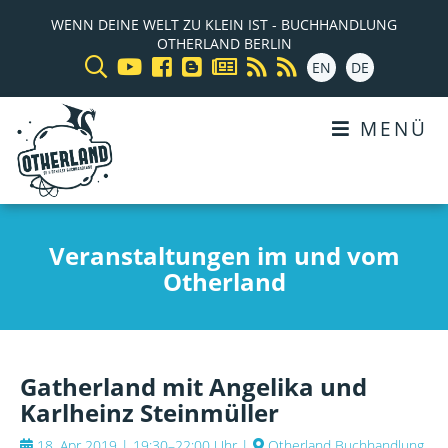
WENN DEINE WELT ZU KLEIN IST - BUCHHANDLUNG
OTHERLAND BERLIN
EN
DE
MENÜ
Veranstaltungen im und vom
Otherland
Gatherland mit Angelika und
Karlheinz Steinmüller
18. Apr 2019 | 19:30–22:00 Uhr
|
Otherland Buchhandlung