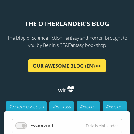
THE OTHERLANDER'S BLOG
The blog of science fiction, fantasy and horror, brought to
you by Berlin's SF&Fantasy bookshop
OUR AWESOME BLOG (EN) >>
Wir
#Science Fiction
#Fantasy
#Horror
#Bücher
#Autoren
#Buch-Geeks
#Rollenspiele (RPGs)
Essenziell
Details einblenden
#Lesen
#Beraten