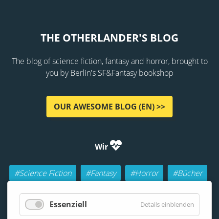
THE OTHERLANDER'S BLOG
The blog of science fiction, fantasy and horror, brought to
you by Berlin's SF&Fantasy bookshop
OUR AWESOME BLOG (EN) >>
Wir
#Science Fiction
#Fantasy
#Horror
#Bücher
#Autoren
#Buch-Geeks
#Rollenspiele (RPGs)
Essenziell
Details einblenden
#Lesen
#Beraten