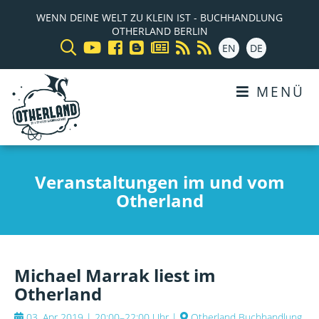
WENN DEINE WELT ZU KLEIN IST - BUCHHANDLUNG
OTHERLAND BERLIN
EN
DE
MENÜ
Veranstaltungen im und vom
Otherland
Michael Marrak liest im
Otherland
03. Apr 2019 | 20:00–22:00 Uhr
|
Otherland Buchhandlung