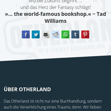
Wo die Zukunft beginnt ...
und das Herz der Fantasy schlägt!
»... the world-famous bookshop.«
− Tad
Williams
Facebook
Twitter
E-mail
Reddit
WhatsApp
tumblr
Pinterest
ÜBER OTHERLAND
Das Otherland ist nicht nur eine Buchhandlung, sondern
auch die Verwirklichung eines Traums, denn: Wir lieben