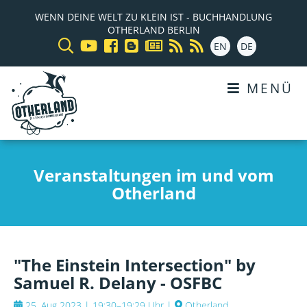
WENN DEINE WELT ZU KLEIN IST - BUCHHANDLUNG
OTHERLAND BERLIN
EN
DE
MENÜ
Veranstaltungen im und vom
Otherland
"The Einstein Intersection" by
Samuel R. Delany - OSFBC
25. Aug 2023 | 19:30–19:29 Uhr
|
Otherland