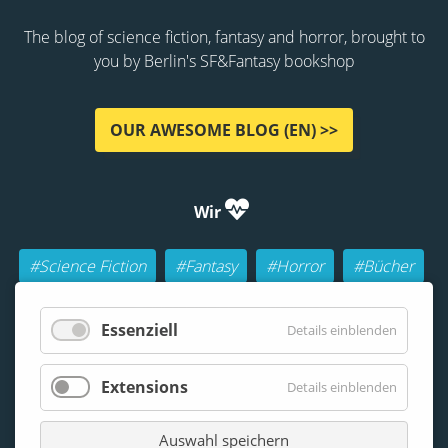
The blog of science fiction, fantasy and horror, brought to
you by Berlin's SF&Fantasy bookshop
OUR AWESOME BLOG (EN) >>
Wir
#Science Fiction
#Fantasy
#Horror
#Bücher
#Autoren
#Buch-Geeks
#Rollenspiele (RPGs)
Essenziell
Details einblenden
#Lesen
#Beraten
Extensions
Details einblenden
Auswahl speichern