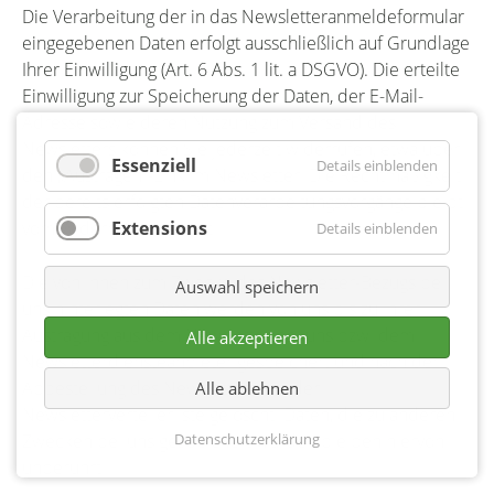
Die Verarbeitung der in das Newsletteranmeldeformular
eingegebenen Daten erfolgt ausschließlich auf Grundlage
Ihrer Einwilligung (Art. 6 Abs. 1 lit. a DSGVO). Die erteilte
Einwilligung zur Speicherung der Daten, der E-Mail-
Adresse sowie deren Nutzung zum Versand des
Newsletters können Sie jederzeit widerrufen, etwa über
Essenziell
Details einblenden
den „Austragen“-Link im Newsletter. Die Rechtmäßigkeit
der bereits erfolgten Datenverarbeitungsvorgänge bleibt
Extensions
vom Widerruf unberührt.
Details einblenden
Die von Ihnen zum Zwecke des Newsletter-Bezugs bei
Auswahl speichern
uns hinterlegten Daten werden von uns bis zu Ihrer
Austragung aus dem Newsletter bei uns bzw. dem
Alle akzeptieren
Newsletterdiensteanbieter gespeichert und nach der
Abbestellung des Newsletters aus der
Alle ablehnen
Newsletterverteilerliste gelöscht. Daten, die zu anderen
Datenschutzerklärung
Zwecken bei uns gespeichert wurden bleiben hiervon
unberührt.