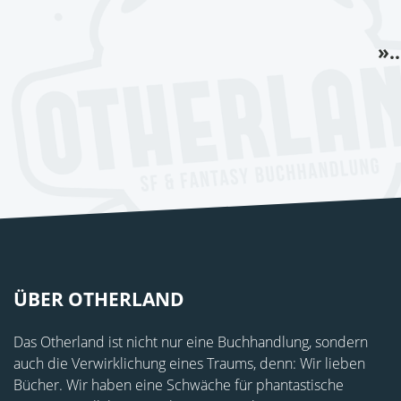
».
ÜBER OTHERLAND
Das Otherland ist nicht nur eine Buchhandlung, sondern
auch die Verwirklichung eines Traums, denn: Wir lieben
Bücher. Wir haben eine Schwäche für phantastische