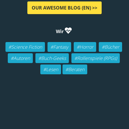
OUR AWESOME BLOG (EN) >>
Wir
#Science Fiction
#Fantasy
#Horror
#Bücher
#Autoren
#Buch-Geeks
#Rollenspiele (RPGs)
#Lesen
#Beraten