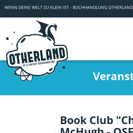
WENN DEINE WELT ZU KLEIN IST - BUCHHANDLUNG OTHERLAND
Verans
Book Club "C
McHugh - OS