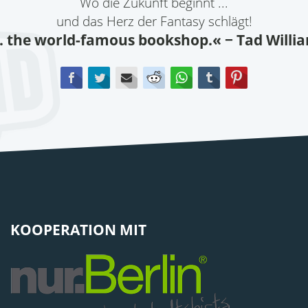
Wo die Zukunft beginnt ...
und das Herz der Fantasy schlägt!
.. the world-famous bookshop.«
− Tad Willi
Facebook
Twitter
E-mail
Reddit
WhatsApp
tumblr
Pinterest
KOOPERATION MIT