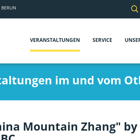
 BERLIN
VERANSTALTUNGEN
SERVICE
UNSE
Navigation
überspringen
taltungen im und vom Ot
hina Mountain Zhang" by
FBC