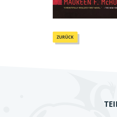
ZURÜCK
TE