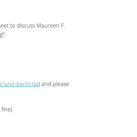
eet to discuss Maureen F.
g".
rland-berlin.de
) and please
 fine)