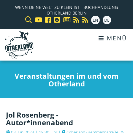
WENN DEINE WELT ZU KLEIN IST - BUCHHANDLUNG
OTHERLAND BERLIN
EN
DE
MENÜ
Veranstaltungen im und vom
Otherland
Jol Rosenberg -
Autor*innenabend
08. Jun 2024 | 19:30 Uhr
|
Otherland
(
Bergmannstraße 25,