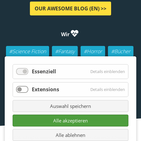
OUR AWESOME BLOG (EN) >>
Wir
#Science Fiction
#Fantasy
#Horror
#Bücher
#Autoren
#Buch-Geeks
#Rollenspiele (RPGs)
Essenziell
Details einblenden
#Lesen
#Beraten
Extensions
Details einblenden
Auswahl speichern
Alle akzeptieren
Alle ablehnen
©2026. All rights reserved | Otherland Berlin - Die erste Adresse für