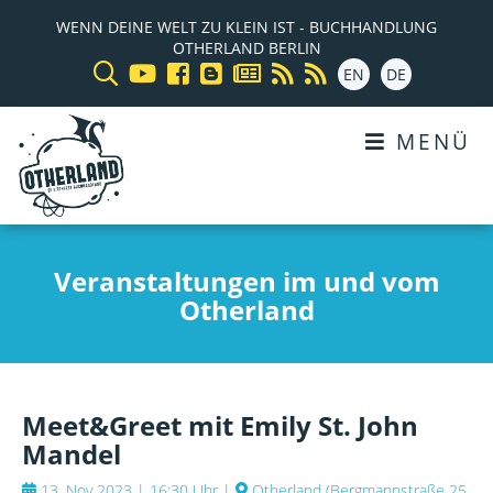
WENN DEINE WELT ZU KLEIN IST - BUCHHANDLUNG
OTHERLAND BERLIN
EN
DE
MENÜ
Veranstaltungen im und vom
Otherland
Meet&Greet mit Emily St. John
Mandel
13. Nov 2023 | 16:30 Uhr
|
Otherland
(
Bergmannstraße 25,