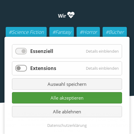
Wir
#Science Fiction
#Fantasy
#Horror
#Bücher
#Autoren
#Buch-Geeks
#Rollenspiele (RPGs)
Essenziell
Details einblenden
#Lesen
#Beraten
Extensions
Details einblenden
Auswahl speichern
Alle akzeptieren
Alle ablehnen
©2026. All rights reserved | Otherland Berlin - Die erste Adresse für
SciFi- und Fantasybücher, Rollenspiel und Horror |
Changelog/Bug-
Report
| Made in Berlin by
SR&P
|
Impressum
|
Datenschutzerklärung
Datenschutzerklärung
|
AGB
|
Partner