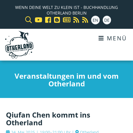
WENN DEINE WELT ZU KLEIN IST - BUCHHANDLUNG
OTHERLAND BERLIN
EN
DE
MENÜ
Veranstaltungen im und vom
Otherland
Qiufan Chen kommt ins
Otherland
24. Mai 2025 | 19:00–21:00 Uhr
|
Otherland