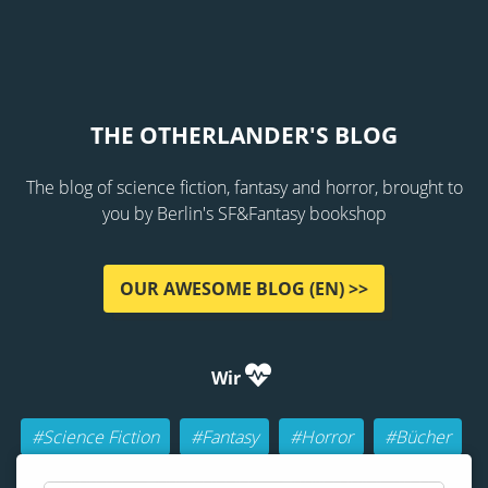
THE OTHERLANDER'S BLOG
The blog of science fiction, fantasy and horror, brought to
you by Berlin's SF&Fantasy bookshop
OUR AWESOME BLOG (EN) >>
Wir
#Science Fiction
#Fantasy
#Horror
#Bücher
#Autoren
#Buch-Geeks
#Rollenspiele (RPGs)