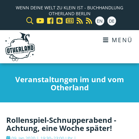
WENN DEINE WELT ZU KLEIN IST - BUCHHANDLUNG
OTHERLAND BERLIN
EN
DE
MENÜ
Veranstaltungen im und vom
Otherland
Rollenspiel-Schnupperabend -
Achtung, eine Woche später!
09. Jan 2020 | 19:30–23:00 Uhr
|