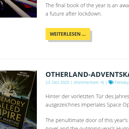
The final book of the year is an awa
a future after lockdown.
OTHERLAND-
WEITERLESEN …
ADVENTSKALENDE
-
24.
TÜR
OTHERLAND-ADVENTSKAL
23. Dez 2020
| (Kommentare: 4) |
Fantasy,
Hinter der vorletzten Tür des Jahre
ausgezeichnes imperiales Space O
The penultimate door of this year'
novel and the outgoing year's Hugo