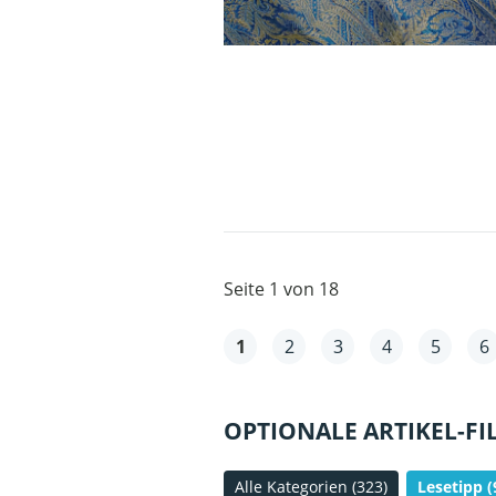
Seite 1 von 18
1
2
3
4
5
6
OPTIONALE ARTIKEL-FI
Alle Kategorien
(323)
Lesetipp
(