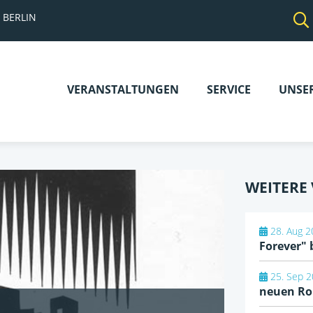
 BERLIN
VERANSTALTUNGEN
SERVICE
UNSE
Navigation
überspringen
WEITERE
28. Aug 2
Forever" 
25. Sep 2
neuen R