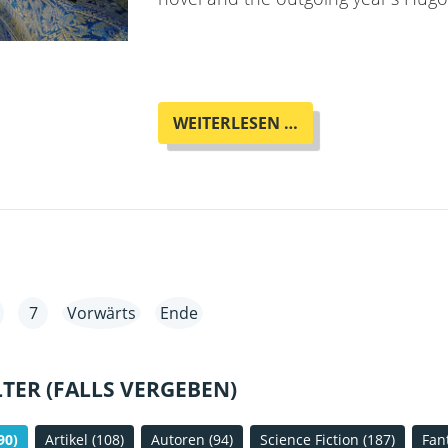
OTHERLAND-
WEITERLESEN …
ADVENTSKALENDE
-
23.
TÜR
7
Vorwärts
Ende
LTER (FALLS VERGEBEN)
90)
Artikel
(108)
Autoren
(94)
Science Fiction
(187)
Fan