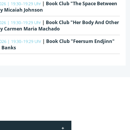
|
Book Club "The Space Between
026 | 19:30–19:29 Uhr
By Micaiah Johnson
|
Book Club "Her Body And Other
026 | 19:30–19:29 Uhr
 by Carmen Maria Machado
|
Book Club "Feersum Endjinn"
026 | 19:30–19:29 Uhr
. Banks