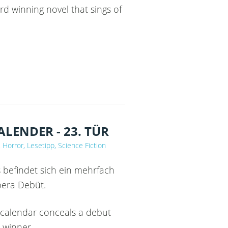
rd winning novel that sings of
R
ENDER - 23. TÜR
 Horror, Lesetipp, Science Fiction
s befindet sich ein mehrfach
pera Debüt.
s calendar conceals a debut
 winner.