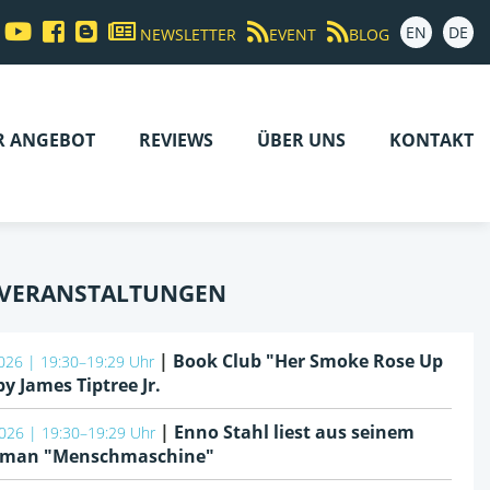
EN
DE
NEWSLETTER
EVENT
BLOG
R ANGEBOT
REVIEWS
ÜBER UNS
KONTAKT
 VERANSTALTUNGEN
|
Book Club "Her Smoke Rose Up
026 | 19:30–19:29 Uhr
by James Tiptree Jr.
|
Enno Stahl liest aus seinem
026 | 19:30–19:29 Uhr
oman "Menschmaschine"