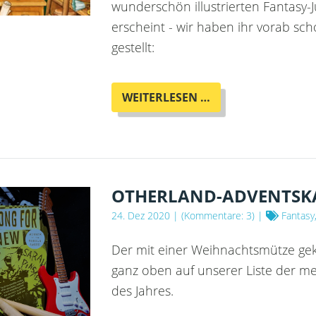
wunderschön illustrierten Fantasy-
erscheint - wir haben ihr vorab sc
gestellt:
DAS
WEITERLESEN …
MAGISCHE
FUNDBÜRO
-
INTERVIEW
MIT
AUTORIN
OTHERLAND-ADVENTSKAL
MAIKE
24. Dez 2020
| (Kommentare: 3) |
Fantasy,
STEIN
Der mit einer Weihnachtsmütze gek
ganz oben auf unserer Liste der m
des Jahres.