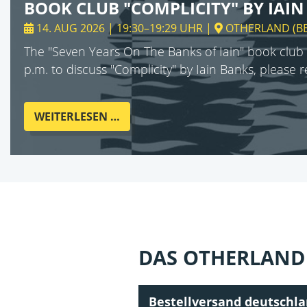
BOOK CLUB "COMPLICITY" BY IAI
14. AUG 2026 | 19:30–19:29 UHR
|
OTHERLAND
(
B
The "Seven Years On The Banks of Iain" book club 
p.m. to discuss "Complicity" by Iain Banks, please 
BOOK
WEITERLESEN …
CLUB
"COMPLICITY"
BY
IAIN
BANKS
DAS OTHERLAND 
Bestellversand deutschl