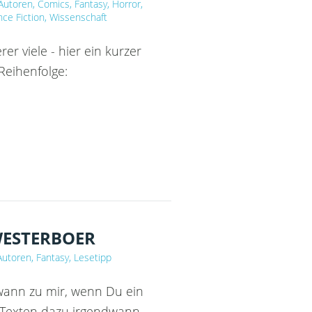
 Autoren, Comics, Fantasy, Horror,
nce Fiction, Wissenschaft
r viele - hier ein kurzer
Reihenfolge:
RÜCKBLICK
WESTERBOER
 Autoren, Fantasy, Lesetipp
wann zu mir, wenn Du ein
 Texten dazu irgendwann