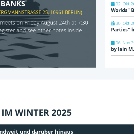
N BANKS
02. Okt 2
Worlds" 
ERGMANNSTRASSE 25, 10961 BERLIN
)
meets on Friday August 24th at 7:30
30. Okt 2
Parties"
register and see other notes inside.
06. Nov 2
by Iain M
IM WINTER 2025
andweit und darüber hinaus