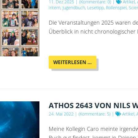
11. Dez 2025
| (Kommentare: 0) |
Artikel,
Intern, Jugendbuch, Lesetipp, Rollenspiel, Scie
Die Veranstaltungen 2025 waren dere
Überblick in nicht chronologischer 
DER
WEITERLESEN …
VERANSTALTUNGS
2025
IM
OTHERLAND
ATHOS 2643 VON NILS 
24. Mai 2022
| (Kommentare: 5) |
Artikel,
Meine Kollegin Caro meinte irgend
Buch gut findest, kommt in Deinen