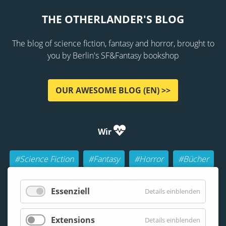
THE OTHERLANDER'S BLOG
The blog of science fiction, fantasy and horror, brought to
you by Berlin's SF&Fantasy bookshop
OUR AWESOME BLOG (EN) >>
Wir
#Science Fiction
#Fantasy
#Horror
#Bücher
#Autoren
#Buch-Geeks
#Rollenspiele (RPGs)
Essenziell
Details einblenden
#Lesen
#Beraten
Extensions
Details einblenden