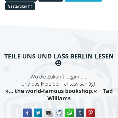
Gastartikel
(1)
TEILE UNS UND LASS BERLIN LESEN
Wo die Zukunft beginnt ...
und das Herz der Fantasy schlägt!
»... the world-famous bookshop.«
− Tad
Williams
Facebook
Twitter
E-mail
Reddit
WhatsApp
tumblr
Pinterest