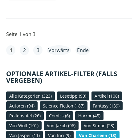
RED
RISING
Seite 1 von 3
1
2
3
Vorwärts
Ende
OPTIONALE ARTIKEL-FILTER (FALLS
VERGEBEN)
Alle Kategorien
(323)
Lesetipp
(90)
Artikel
(108)
Autoren
(94)
Science Fiction
(187)
Fantasy
(139)
Rollenspiel
(26)
Comics
(6)
Horror
(45)
Von Wolf
(101)
Von Jakob
(96)
Von Simon
(23)
Von Jasper
(11)
Von Inci
(9)
Von Charleen
(13)