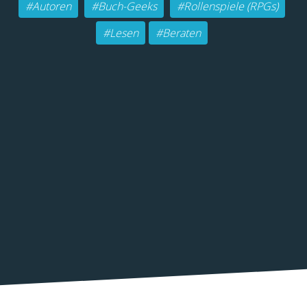
#Autoren
#Buch-Geeks
#Rollenspiele (RPGs)
#Lesen
#Beraten