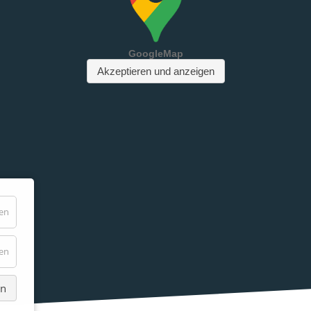
den
den
en