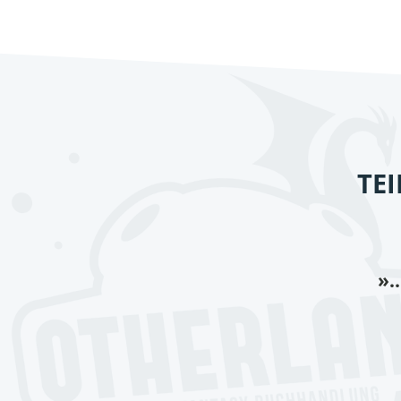
TE
».