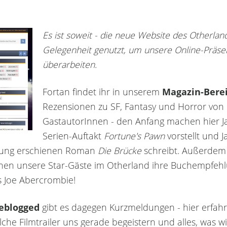
Es ist soweit - die neue Website des Otherland
Gelegenheit genutzt, um unsere Online-Präsenz
überarbeiten.
Fortan findet ihr in unserem
Magazin-Bere
Rezensionen zu SF, Fantasy und Horror von
GastautorInnen - den Anfang machen hier J
Serien-Auftakt
Fortune's Pawn
vorstellt und 
tzung erschienen Roman
Die Brücke
schreibt. Außerdem f
nen unsere Star-Gäste im Otherland ihre Buchempfehlun
s Joe Abercrombie!
eblogged
gibt es dagegen Kurzmeldungen - hier erfahr
che Filmtrailer uns gerade begeistern und alles, was 