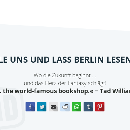
ILE UNS UND LASS BERLIN LESE
Wo die Zukunft beginnt ...
und das Herz der Fantasy schlägt!
.. the world-famous bookshop.«
− Tad Willi
Facebook
Twitter
E-mail
Reddit
WhatsApp
tumblr
Pinterest